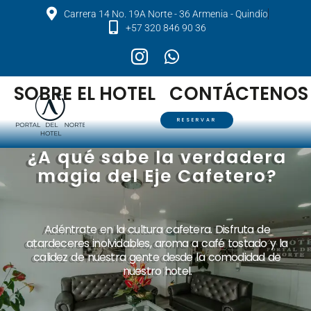
Carrera 14 No. 19A Norte - 36 Armenia - Quindío
+57 320 846 90 36
O
SOBRE EL HOTEL
CONTÁCTENOS
RESERVAR
¿A qué sabe la verdadera
magia del Eje Cafetero?
Adéntrate en la cultura cafetera. Disfruta de
atardeceres inolvidables, aroma a café tostado y la
calidez de nuestra gente desde la comodidad de
nuestro hotel.